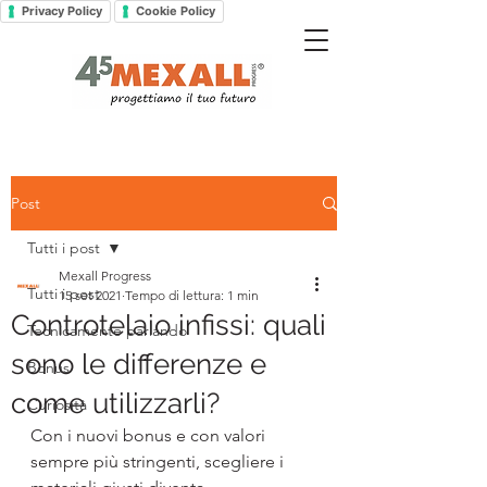
Privacy Policy
Cookie Policy
Post
Tutti i post
Mexall Progress
Tutti i post
15 set 2021
Tempo di lettura: 1 min
Controtelaio infissi: quali
Tecnicamente parlando
sono le differenze e
Bonus
come utilizzarli?
Curiosità
Con i nuovi bonus e con valori 
sempre più stringenti, scegliere i 