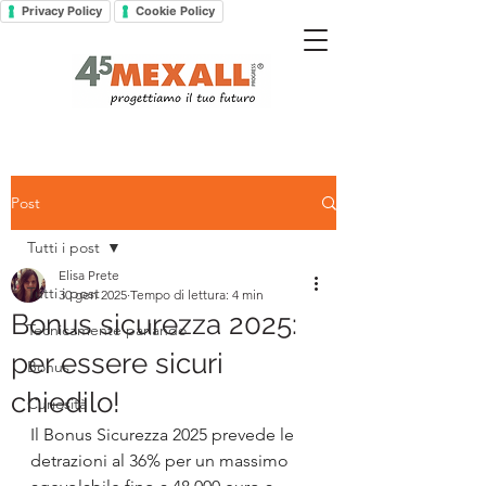
Privacy Policy
Cookie Policy
Post
Tutti i post
Elisa Prete
Tutti i post
30 gen 2025
Tempo di lettura: 4 min
Bonus sicurezza 2025:
Tecnicamente parlando
per essere sicuri
Bonus
chiedilo!
Curiosità
Il Bonus Sicurezza 2025 prevede le 
detrazioni al 36% per un massimo 