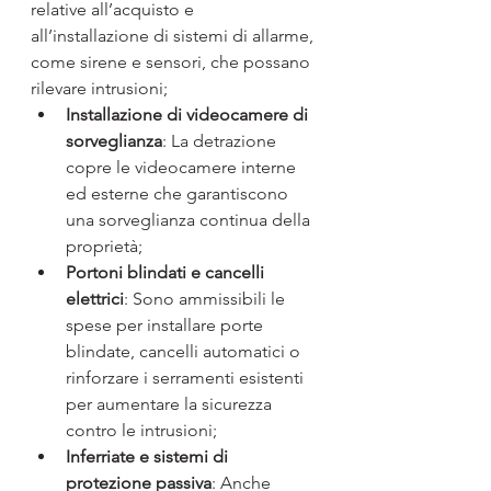
relative all’acquisto e 
all’installazione di sistemi di allarme, 
come sirene e sensori, che possano 
rilevare intrusioni;
Installazione di videocamere di 
sorveglianza
: La detrazione 
copre le videocamere interne 
ed esterne che garantiscono 
una sorveglianza continua della 
proprietà;
Portoni blindati e cancelli 
elettrici
: Sono ammissibili le 
spese per installare porte 
blindate, cancelli automatici o 
rinforzare i serramenti esistenti 
per aumentare la sicurezza 
contro le intrusioni;
Inferriate e sistemi di 
protezione passiva
: Anche 