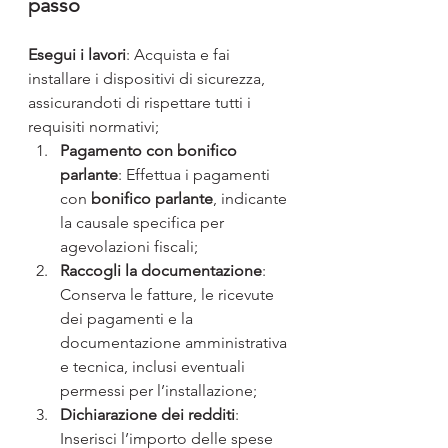
passo
Esegui i lavori
: Acquista e fai 
installare i dispositivi di sicurezza, 
assicurandoti di rispettare tutti i 
requisiti normativi;
Pagamento con bonifico 
parlante
: Effettua i pagamenti 
con 
bonifico parlante
, indicante 
la causale specifica per 
agevolazioni fiscali;
Raccogli la documentazione
: 
Conserva le fatture, le ricevute 
dei pagamenti e la 
documentazione amministrativa 
e tecnica, inclusi eventuali 
permessi per l’installazione;
Dichiarazione dei redditi
: 
Inserisci l’importo delle spese 