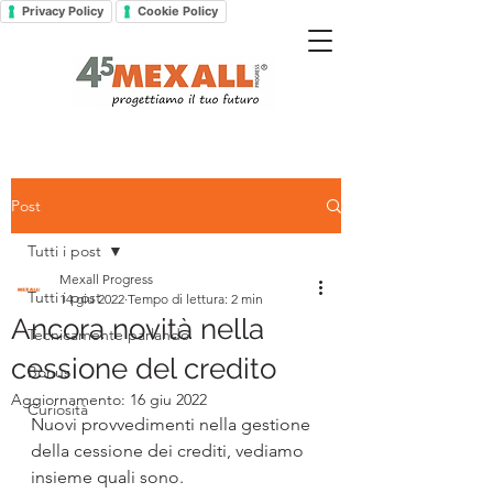
Privacy Policy
Cookie Policy
Post
Tutti i post
Mexall Progress
Tutti i post
14 giu 2022
Tempo di lettura: 2 min
Ancora novità nella
Tecnicamente parlando
cessione del credito
Bonus
Aggiornamento:
16 giu 2022
Curiosità
Nuovi provvedimenti nella gestione 
della cessione dei crediti, vediamo 
insieme quali sono.