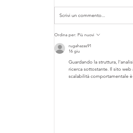
Scrivi un commento...
Aria fresca in casa: una
Ordina per:
Più nuovi
questione di salute (e
benessere)
rugahazas91
16 giu
Guardando la struttura, l'anali
ricerca sottostante. Il sito w
scalabilità comportamentale è 