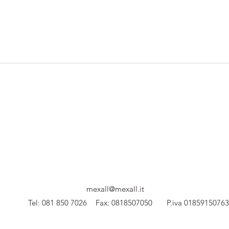
mexall@mexall.it
Tel: 081 850 7026
Fax: 0818507050 P.iva 01859150763