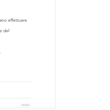
ano effettuare 
e del 
.