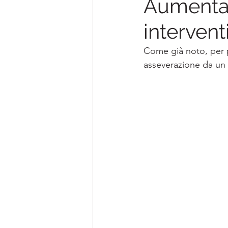
Aumentan
interven
Come già noto, per p
asseverazione da un t