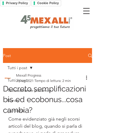
Privacy Policy
Cookie Policy
Post
Tutti i post
Mexall Progress
Tutti i post
28 lug 2021
Tempo di lettura: 2 min
Decreto semplificazioni
Tecnicamente parlando
bis ed ecobonus...cosa
Bonus
cambia?
Curiosità
Come evidenziato già negli scorsi 
articoli del blog, quando si parla di 