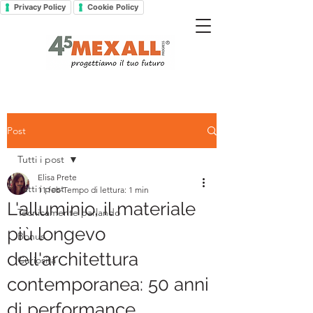
Privacy Policy
Cookie Policy
Post
Tutti i post
Elisa Prete
Tutti i post
11 feb
Tempo di lettura: 1 min
L'alluminio, il materiale
Tecnicamente parlando
più longevo
Bonus
dell'architettura
Curiosità
contemporanea: 50 anni
di performance