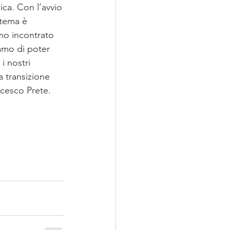
ica. Con l’avvio 
stema è 
mo incontrato 
iamo di poter 
i nostri 
 transizione 
ncesco Prete.