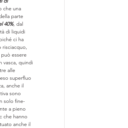
 di 
io che una 
ella parte 
del 40%
,
 dal 
 di liquidi 
oiché ci ha 
 risciacquo, 
3 può essere 
n vasca, quindi 
re alle 
reso superfluo 
a, anche il 
ttiva sono 
 solo fine-
nte a pieno 
ec che hanno 
tuato anche il 