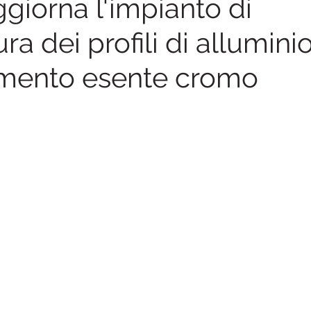
giorna l'impianto di
ura dei profili di allumini
amento esente cromo