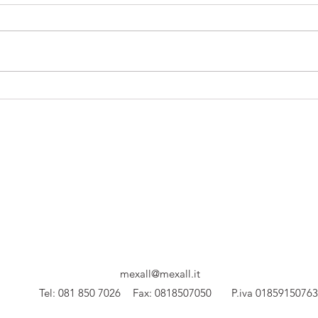
Krat
Posa in opera
mexall@mexall.it
Tel: 081 850 7026
Fax: 0818507050 P.iva 01859150763