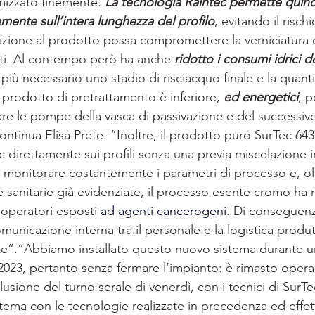
izzato finemente. 
La tecnologia Raintec permette quindi
mente sull’intera lunghezza del profilo
, evitando il risch
sizione al prodotto possa compromettere la verniciatura d
tti. Al contempo però ha anche 
ridotto i consumi idrici 
 necessario uno stadio di risciacquo finale e la quantità
 prodotto di pretrattamento è inferiore, 
ed energetici
, p
are le pompe della vasca di passivazione e del successivo
ontinua Elisa Prete. “Inoltre, il prodotto puro SurTec 64
 direttamente sui profili senza una previa miscelazione i
 monitorare costantemente i parametri di processo e, olt
e sanitarie già evidenziate, il processo esente cromo ha 
i operatori esposti 
ad agenti cancerogeni
. Di conseguenz
comunicazione interna tra il personale e la logistica produ
e”.“Abbiamo installato questo nuovo sistema durante un
023, pertanto senza fermare l’impianto: è rimasto opera
lusione del turno serale di venerdì, con i tecnici di SurT
istema con le tecnologie realizzate in precedenza ed effet