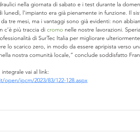
idraulici nella giornata di sabato e i test durante la domen
di lunedì, l’impianto era già pienamente in funzione. Il si
da tre mesi, ma i vantaggi sono già evidenti: non abbia
n c’è più traccia di 
cromo
 nelle nostre lavorazioni. Sper
ofessionalità di SurTec Italia per migliorare ulteriormente 
re lo scarico zero, in modo da essere apripista
verso una
ella nostra comunità locale,” conclude soddisfatto Fra
integrale vai al link:
/it/open/ipcm/2023/83/122-128.aspx