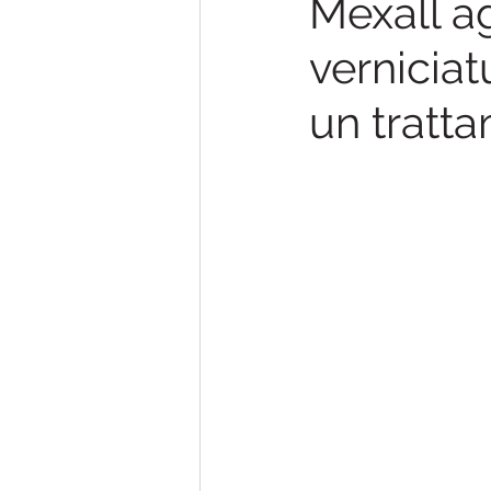
Mexall ag
verniciat
un tratt