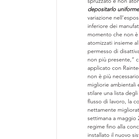
spruzzato e non atom
depositarlo uniforme
variazione nell’espo
inferiore dei manufa
momento che non è più
atomizzati insieme al
permesso di disattiv
non più presente,” c
applicato con Raintec
non è più necessario
migliorie ambientali 
stilare una lista degl
flusso di lavoro, la 
nettamente migliorat
settimana a maggio 2
regime fino alla conc
installato il nuovo s