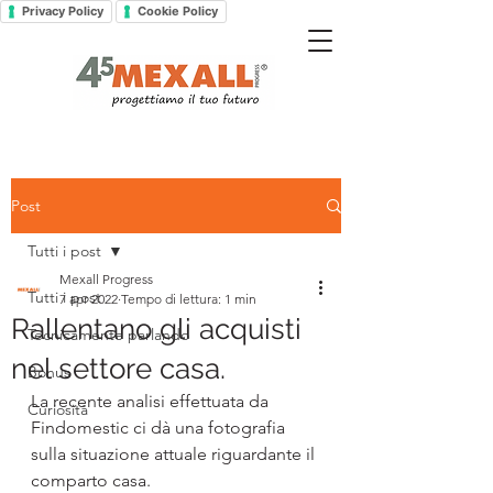
Privacy Policy
Cookie Policy
Post
Tutti i post
Mexall Progress
Tutti i post
7 apr 2022
Tempo di lettura: 1 min
Rallentano gli acquisti
Tecnicamente parlando
nel settore casa.
Bonus
La recente analisi effettuata da 
Curiosità
Findomestic ci dà una fotografia 
sulla situazione attuale riguardante il 
comparto casa.