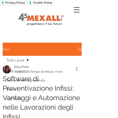
Privacy Policy
Cookie Policy
Post
Tutti i post
Elisa Prete
Tutti i post
17 dic 2024
Tempo di lettura: 4 min
Software di
Tecnicamente parlando
Preventivazione Infissi:
Bonus
Vantaggi e Automazione
Curiosità
nelle Lavorazioni degli
Infissi